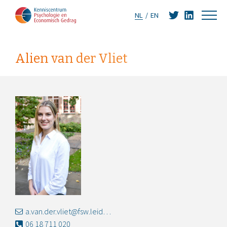
NL
EN
Alien van der Vliet
a.van.der.vliet@fsw.leidenuniv.nl
06 18 711 020