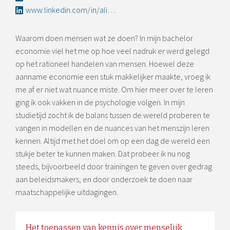
www.linkedin.com/in/alien-van-der-vliet-01876310b/
Waarom doen mensen wat ze doen? In mijn bachelor
economie viel het me op hoe veel nadruk er werd gelegd
op het rationeel handelen van mensen. Hoewel deze
aanname economie een stuk makkelijker maakte, vroeg ik
me af er niet wat nuance miste. Om hier meer over te leren
ging ik ook vakken in de psychologie volgen. In mijn
studietijd zocht ik de balans tussen de wereld proberen te
vangen in modellen en de nuances van het menszijn leren
kennen. Altijd met het doel om op een dag de wereld een
stukje beter te kunnen maken. Dat probeer ik nu nog
steeds, bijvoorbeeld door trainingen te geven over gedrag
aan beleidsmakers, en door onderzoek te doen naar
maatschappelijke uitdagingen.
Het toepassen van kennis over menselijk