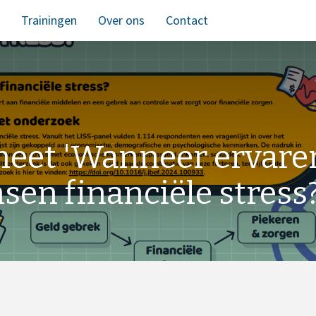
Trainingen
Over ons
Contact
heet 'Wanneer ervare
en financiële stress?