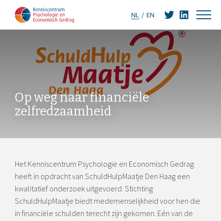
NL
EN
Op weg naar financiële
zelfredzaamheid
Het Kenniscentrum Psychologie en Economisch Gedrag
heeft in opdracht van SchuldHulpMaatje Den Haag een
kwalitatief onderzoek uitgevoerd. Stichting
SchuldHulpMaatje biedt medemenselijkheid voor hen die
in financiële schulden terecht zijn gekomen. Eén van de