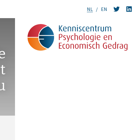
NL
EN
e
t
u