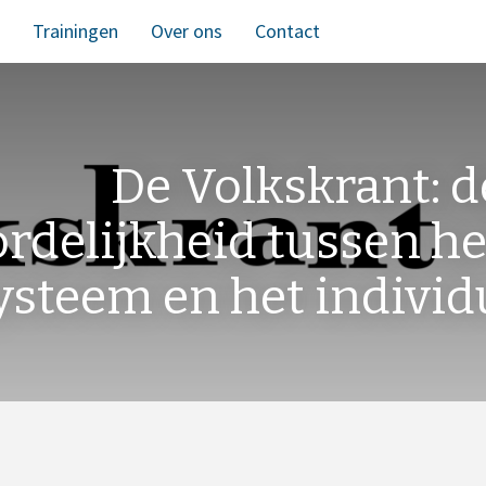
Trainingen
Over ons
Contact
De Volkskrant: d
rdelijkheid tussen he
ysteem en het individ