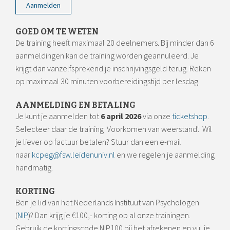
Aanmelden
GOED OM TE WETEN
De training heeft maximaal 20 deelnemers. Bij minder dan 6
aanmeldingen kan de training worden geannuleerd. Je
krijgt dan vanzelfsprekend je inschrijvingsgeld terug. Reken
op maximaal 30 minuten voorbereidingstijd per lesdag.
AANMELDING EN BETALING
Je kunt je aanmelden tot
6 april 2026
via onze
ticketshop
.
Selecteer daar de training 'Voorkomen van weerstand'. Wil
je liever op factuur betalen? Stuur dan een e-mail
naar
kcpeg@fsw.leidenuniv.nl
en we regelen je aanmelding
handmatig.
KORTING
Ben je lid van het Nederlands Instituut van Psychologen
(
NIP
)? Dan krijg je
€100,- korting op al onze trainingen.
Gebruik de kortingscode NIP100 bij het afrekenen en vul je