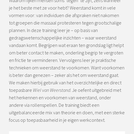
Waarom lijken mensen soms ‘tegen’ te zijn, zelfs wanneer
je het beste met ze voor hebt? Weerstand komt in vele
vormen voor: van individuen die afspraken niet nakomen
tot groepen die massaal protesteren tegen grootschalige
plannen. In deze training leer je – op basis van
gedragswetenschappelijke inzichten – waar weerstand
vandaan komt. Begrijpen wat eraan ten grondslag ligt helpt
om beter contact te maken, onderling begrip te vergroten
en frictie te verminderen. Vervolgens leer je praktische
technieken om weerstand te voorkomen. Want voorkomen
is beter dan genezen – zeker als het om weerstand gaat.
We maken hierbij gebruik van het overzichtelijke en direct
toepasbare
Wiel van Weerstand
. Je oefent uitgebreid met
het herkennen en voorkomen van weerstand, onder
andere via rollenspellen. De training biedt een
uitgebalanceerde mix van theorie en doen, met een sterke
focus op toepasbaarheid in je eigen werkcontext.