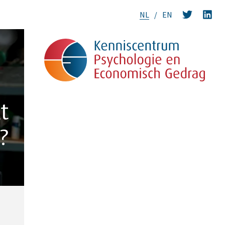
NL
EN
t
?