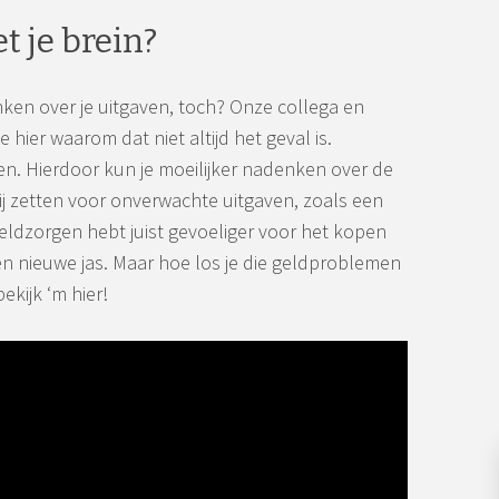
 je brein?
nken over je uitgaven, toch? Onze collega en
je hier waarom dat niet altijd het geval is.
nen. Hierdoor kun je moeilijker nadenken over de
pzij zetten voor onverwachte uitgaven, zoals een
 geldzorgen hebt juist gevoeliger voor het kopen
een nieuwe jas. Maar hoe los je die geldproblemen
ekijk ‘m hier!