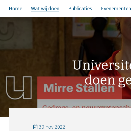
Home
Wat wij doen
Publicaties
Evenementen
Universit
doen ge
30 nov 2022