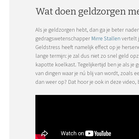
Wat doen geldzorgen met
Als je geldzorgen hebt, dan ga je beter nade
gedragswetenschapper
Mirre Stallen
vertelt 
Geldstress heeft namelijk effect op je herse
lange termijn: je zal dus niet zo snel geld o
kapotte koelkast. Tegelijkertijd ben je als je
van dingen waar je nú blij van wordt, zoals 
dan weer op? Dat hoor je ook in deze video, b