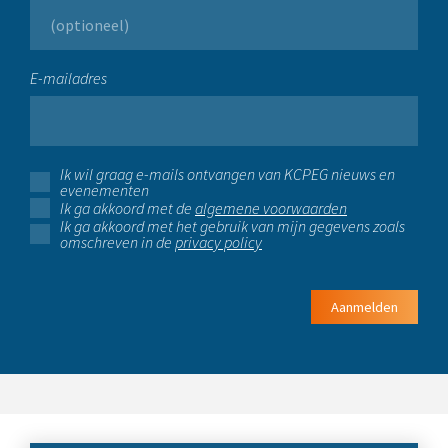
E-mailadres
Ik wil graag e-mails ontvangen van KCPEG nieuws en
evenementen
Ik ga akkoord met de
algemene voorwaarden
Ik ga akkoord met het gebruik van mijn gegevens zoals
omschreven in de
privacy policy
Aanmelden