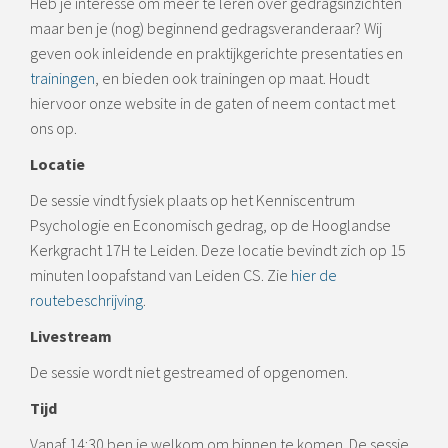
Heb je interesse om meer te leren over gedragsinzichten
maar ben je (nog) beginnend gedragsveranderaar? Wij
geven ook inleidende en praktijkgerichte presentaties en
trainingen
, en bieden ook trainingen op maat. Houdt
hiervoor onze website in de gaten of neem contact met
ons op.
Locatie
De sessie vindt fysiek plaats op het Kenniscentrum
Psychologie en Economisch gedrag, op de Hooglandse
Kerkgracht 17H te Leiden. Deze locatie bevindt zich op 15
minuten loopafstand van Leiden CS. Zie
hier de
routebeschrijving
.
Livestream
De sessie wordt niet gestreamed of opgenomen.
Tijd
Vanaf 14:30 ben je welkom om binnen te komen. De sessie