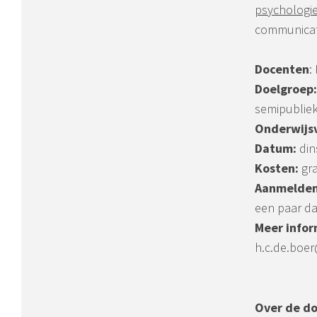
psychologi
communicati
Docenten
:
Doelgroep
semipubliek
Onderwijs
Datum:
din
Kosten:
gra
Aanmelde
een paar da
Meer infor
h.c.de.boer
Over de d