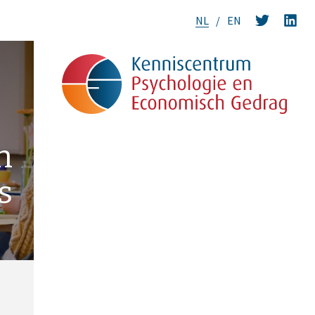
NL
EN
n
s