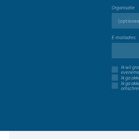
Organisatie
E-mailadres
Ik wil g
eveneme
Ik ga ak
Ik ga ak
omschrev