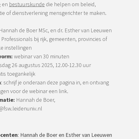
e
en
bestuurskunde
die helpen om beleid,
e of dienstverlening mensgerichter te maken.
 Hannah de Boer MSc, en dr. Esther van Leeuwen
:
Professionals bij rijk, gemeenten, provincies of
e instellingen
vorm:
webinar van 30 minuten
sdag 26 augustus 2025, 12.00-12.30 uur
tis toegankelijk
n
: schrijf je onderaan deze pagina in, en ontvang
gen voor de webinar een link.
matie:
Hannah de Boer,
@fsw.leidenuniv.nl
ocenten
: Hannah de Boer en Esther van Leeuwen