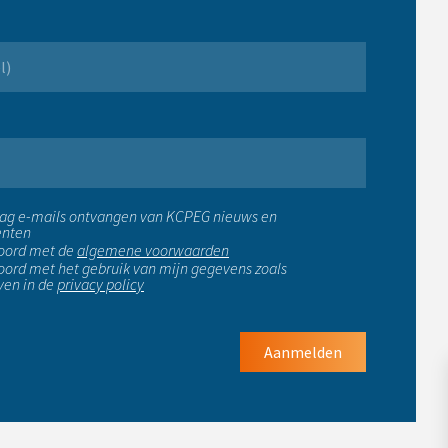
raag e-mails ontvangen van KCPEG nieuws en
nten
koord met de
algemene voorwaarden
koord met het gebruik van mijn gegevens zoals
en in de
privacy policy
Aanmelden