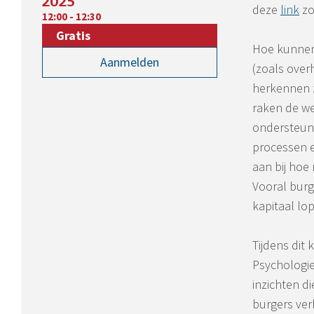
2025
deze
link
zo
12:00 - 12:30
Gratis
Hoe kunnen
Aanmelden
(zoals over
herkennen z
raken de we
ondersteune
processen e
aan bij hoe
Vooral burg
kapitaal lo
Tijdens dit
Psychologie
inzichten di
burgers ver