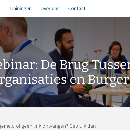
Trainingen
Over ons
Contact
binar: De Brug Tusse
rganisaties en Burger
gemeld of geen link ontvangen? Gebruik dan