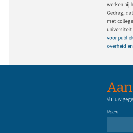
werken bij
Gedrag, dat
met collega
universitei
voor publie
overheid en
Aan
Vul uw gege
Naam