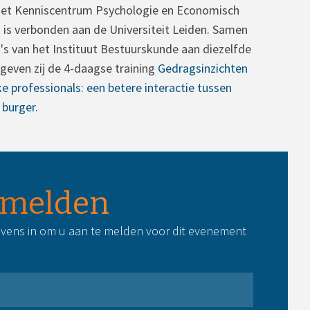
 het Kenniscentrum Psychologie en Economisch
 is verbonden aan de Universiteit Leiden. Samen
's van het Instituut Bestuurskunde aan diezelfde
t geven zij de 4-daagse training
Gedragsinzichten
ke professionals: een betere interactie tussen
 burger
.
melden
vens in om u aan te melden voor dit evenement