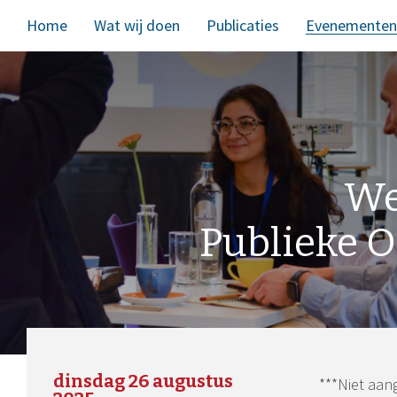
Home
Wat wij doen
Publicaties
Evenementen
We
Publieke O
dinsdag 26 augustus
***Niet aan