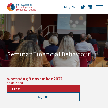
NL
EN
Seminar Financial Behaviour
woensdag 9 november 2022
13:00 - 16:30
Free
Sign up