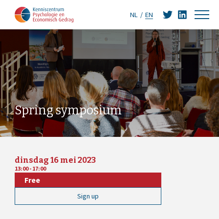
NL
EN
Spring symposium
dinsdag 16 mei 2023
13:00 - 17:00
Free
Sign up