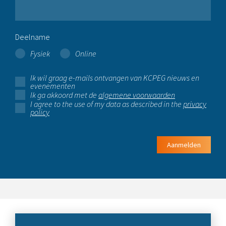
Deelname
Fysiek
Online
Ik wil graag e-mails ontvangen van KCPEG nieuws en
evenementen
Ik ga akkoord met de
algemene voorwaarden
I agree to the use of my data as described in the
privacy
policy
Aanmelden