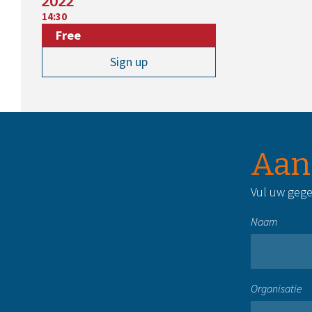
2022
14:30
Free
Sign up
Aan
Vul uw gege
Naam
Organisatie