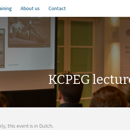
aining
About us
Contact
KCPEG lectur
y, this event is in Dutch.