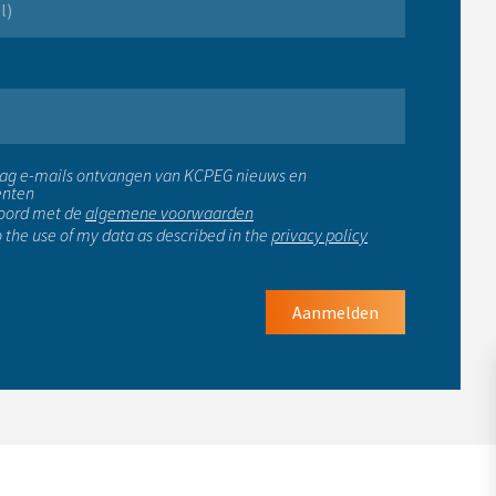
raag e-mails ontvangen van KCPEG nieuws en
nten
koord met de
algemene voorwaarden
o the use of my data as described in the
privacy policy
Aanmelden