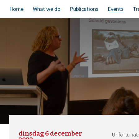
Home
What we do
Publications
Events
Tr
dinsdag 6 december
Unfortunatel